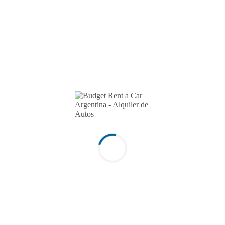
Salta
San Juan
San Luis
Santa Fe
Santiago del Estero
Trelew
Tucumán